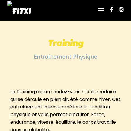
S
k
i
p
t
Training
o
c
o
Entrainement Physique
n
t
e
n
Le Training est un rendez-vous hebdomadaire
t
qui se déroule en plein air, été comme hiver. Cet
entrainement intense améliore la condition
physique et vous permet d’exulter. Force,
endurance, vitesse, équilibre, le corps travaille
dans sa globalité.