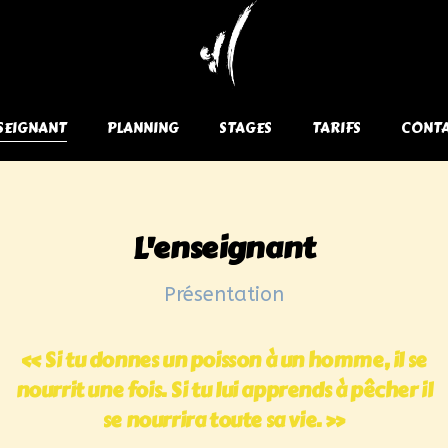
NSEIGNANT
PLANNING
STAGES
TARIFS
CONT
L'enseignant
Présentation
« Si tu donnes un poisson à un homme, il se
nourrit une fois. Si tu lui apprends à pêcher il
se nourrira toute sa vie. »