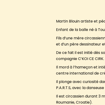
Martin Blouin artiste et p
Enfant de la balle né à Tou
Fils d’une mère circassien
et d’un père dessinateur et
De ce fait il est initié dès
compagnie C’KOI CE CIRK.
Il mord à l’hameçon et int
centre international de cré
Il plonge avec curiosité d
P.A.R.T.S, avec la danseuse
Il est circassien durant 3 m
Roumanie, Croatie).