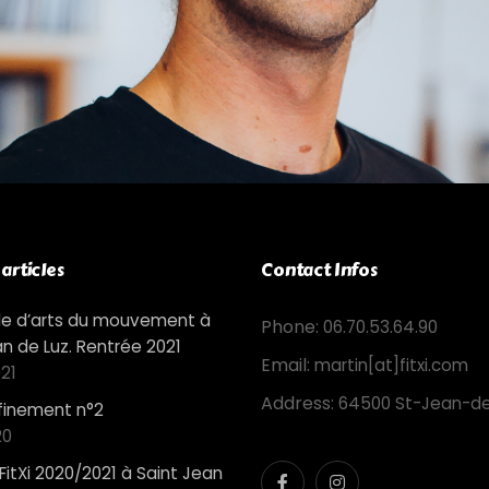
articles
Contact Infos
cole d’arts du mouvement à
Phone:
06.70.53.64.90
an de Luz. Rentrée 2021
Email:
martin[at]fitxi.com
21
Address:
64500 St-Jean-de
nfinement n°2
20
FitXi 2020/2021 à Saint Jean