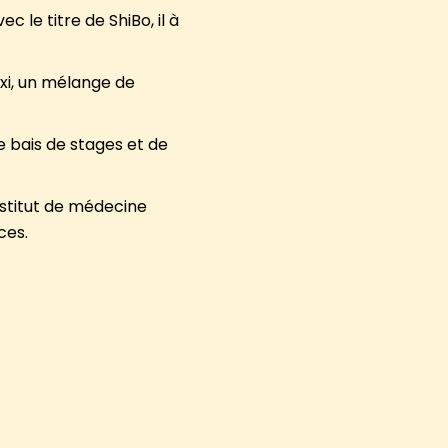
 le titre de ShiBo, il à
txi, un mélange de
 bais de stages et de
nstitut de médecine
nces.