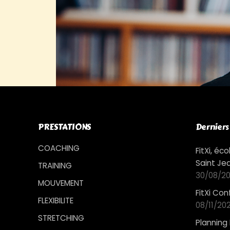
PRESTATIONS
Derniers 
COACHING
FitXi, é
Saint Je
TRAINING
30/08/20
MOUVEMENT
FitXi Co
FLEXIBILITE
08/11/20
STRETCHING
Planning 