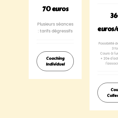
70 euros
3
Plusieurs séances
euros
: tarifs dégressifs
Possibilité 
3 fo
Cours à l'u
Coaching
+ 20e d'ad
l'assoc
Individuel
Cou
Collec