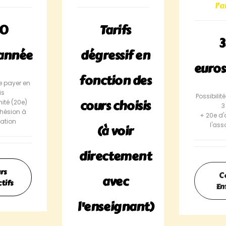
l'
60
Tarifs
/année
dégressif en
euro
fonction des
de payer en
is
Possibilit
cours choisis
nité (20e)
3
hésion à
+ 20e d
iation
l'ass
(à voir
directement
rs
C
avec
tifs
En
l'enseignant)