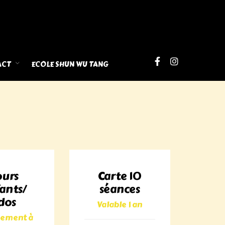
ACT
ECOLE SHUN WU TANG
ours
Carte 10
ants/
séances
dos
Valable 1 an
ement à