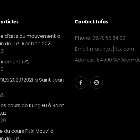
articles
Contact Infos
cole d’arts du mouvement à
Phone:
06.70.53.64.90
an de Luz. Rentrée 2021
Email:
martin[at]fitxi.com
21
Address:
64500 St-Jean-de
nfinement n°2
20
FitXi 2020/2021 à Saint Jean
20
des cours de Kung Fu à Saint
Luz
020
 du cours FitXi Mouv’ à
an de Luz