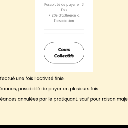
Possibilité de payer en 3
fois
+ 20e d'adhésion à
l'association
Cours
Collectifs
ctué une fois l’activité finie.
ances, possibilité de payer en plusieurs fois.
séances annulées par le pratiquant, sauf pour raison maj