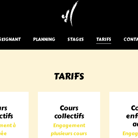
NSEIGNANT
PLANNING
STAGES
TARIFS
CONT
TARIFS
rs
Cours
C
ctifs
collectifs
enf
a
ment à
Engagement
née
plusieurs cours
Engag