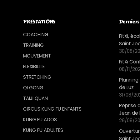
PRESTATIONS
Derniers 
COACHING
FitXi, é
Saint Je
TRAINING
30/08/20
MOUVEMENT
FitXi Co
FLEXIBILITE
08/11/20
STRETCHING
Planning 
de Luz
QI GONG
31/08/20
TAIJI QUAN
Reprise 
CIRCUS KUNG FU ENFANTS
Jean de 
KUNG FU ADOS
29/08/2
KUNG FU ADULTES
Ouverture
Saint Je