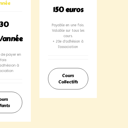
année
150 euros
330
Payable en une fois.
Valable sur tous les
s/année
cours.
+ 20e d'adhésion à
l'association
é de payer en
 fois
'adhésion à
ociation
Cours
Collectifs
ours
fants