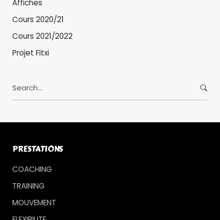
Affiches
Cours 2020/21
Cours 2021/2022
Projet Fitxi
S
e
a
r
c
h
PRESTATIONS
f
o
COACHING
r
TRAINING
:
MOUVEMENT
FLEXIBILITE