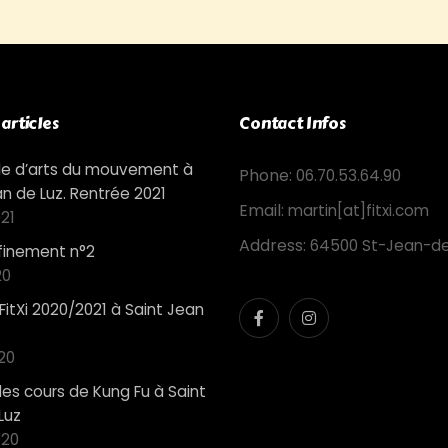
articles
Contact Infos
cole d’arts du mouvement à
Phone:
06.70.53.64.90
an de Luz. Rentrée 2021
Email:
martin[at]fitxi.com
21
Address:
64500 St-Jean-de
nfinement n°2
20
FitXi 2020/2021 à Saint Jean
20
des cours de Kung Fu à Saint
Luz
020