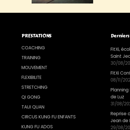
PRESTATIONS
Derniers 
COACHING
FitXi, é
Saint Je
TRAINING
30/08/20
MOUVEMENT
FitXi Co
FLEXIBILITE
08/11/20
STRETCHING
Planning 
de Luz
QI GONG
31/08/20
TAIJI QUAN
Reprise 
CIRCUS KUNG FU ENFANTS
Jean de 
KUNG FU ADOS
29/08/2