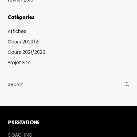
Catégories
Affiches
Cours 2020/21
Cours 2021/2022
Projet Fitxi
S
e
a
r
c
h
PRESTATIONS
f
o
COACHING